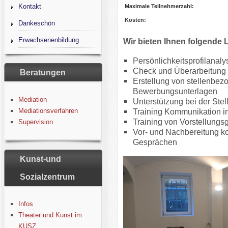
Kontakt
Maximale Teilnehmerzahl:
Kosten:
Dankeschön
Erwachsenenbildung
Wir bieten Ihnen folgende 
Persönlichkeitsprofilanaly
Check und Überarbeitung
Beratungen
Erstellung von stellenbez
Bewerbungsunterlagen
Mediation
Unterstützung bei der Ste
Mediationsverfahren
Training Kommunikation 
Training von Vorstellung
Supervision
Vor- und Nachbereitung k
Gesprächen
Kunst-und
Sozialzentrum
Infos
Theater und Kunst im
KUSZ